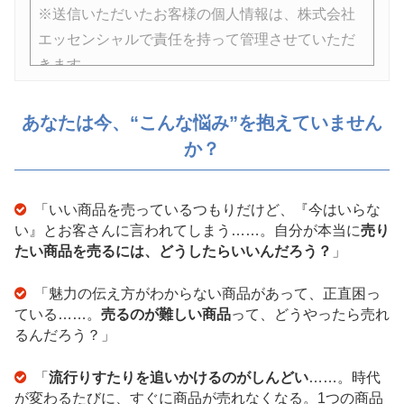
※送信いただいたお客様の個人情報は、株式会社
エッセンシャルで責任を持って管理させていただ
きます。
※講座の参加者は、ビジネス心理学の運営会社で
あなたは今、“こんな悩み”を抱えていません
ある株式会社エッセンシャルのメールマガジンに
か？
登録されます。
「いい商品を売っているつもりだけど、『今はいらな
い』とお客さんに言われてしまう……。自分が本当に
売り
たい商品を売るには、どうしたらいいんだろう？
」
「魅力の伝え方がわからない商品があって、正直困っ
ている……。
売るのが難しい商品
って、どうやったら売れ
るんだろう？」
「
流行りすたりを追いかけるのがしんどい
……。時代
が変わるたびに、すぐに商品が売れなくなる。1つの商品