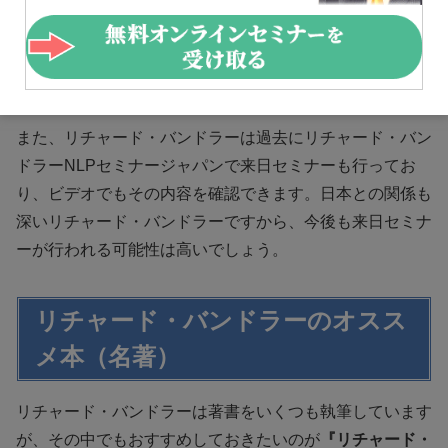
NLPのセミナーを開催している団体には、NLPインスティ
テュートのように色々な団体がありますから、自分に合っ
たものを選んで受講してみましょう。こうしたセミナーに
通えば、NLPの資格を取得することも可能です。
また、リチャード・バンドラーは過去にリチャード・バン
ドラーNLPセミナージャパンで来日セミナーも行ってお
り、ビデオでもその内容を確認できます。日本との関係も
深いリチャード・バンドラーですから、今後も来日セミナ
ーが行われる可能性は高いでしょう。
リチャード・バンドラーのオスス
メ本（名著）
リチャード・バンドラーは著書をいくつも執筆しています
が、その中でもおすすめしておきたいのが
『リチャード・