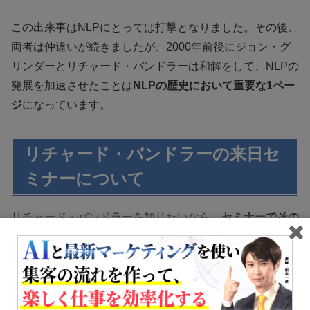
この出来事はNLPにとっては打撃となりました。その後、
両者は仲違いが続きましたが、2000年前後にジョン・グ
リンダーとリチャード・バンドラーは和解をして、NLPの
発展を加速させたことは
NLPの歴史において重要な1ペー
ジ
になっています。
リチャード・バンドラーの来日セ
ミナーについて
リチャード・バンドラーを知りたいなら、
セミナーでその
真髄を知ることが一番
です。加えて、神経言語プログラミ
ングは書籍で読むよりも講義やセミナーで
直接教わった方
が早く吸収
できます。