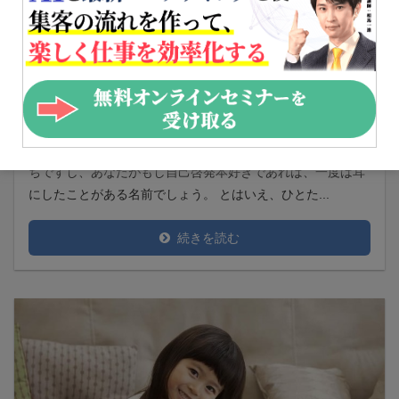
斎藤一人の真実に迫る！ まるかんは詐欺？名言の元
は宗教？
能登 丈暁
自己啓発
斎藤一人氏。長者番付にものったことがあるくらいのお金持
ちですし、あなたがもし自己啓発本好きであれば、一度は耳
にしたことがある名前でしょう。 とはいえ、ひとた...
続きを読む