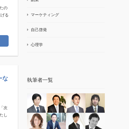
たの
マーケティング
稼げる
自己啓発
心理学
ーな
執筆者一覧
「次
たし