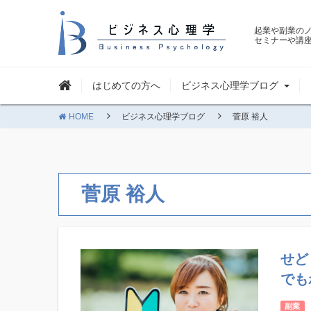
起業や副業の
セミナーや講
はじめての方へ
ビジネス心理学ブログ
HOME
ビジネス心理学ブログ
菅原 裕人
菅原 裕人
せど
でも
副業