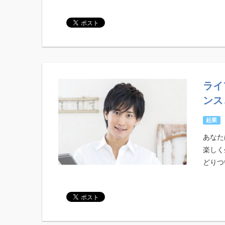
ライ
ンス
起業
あなた
楽しく
どりつい