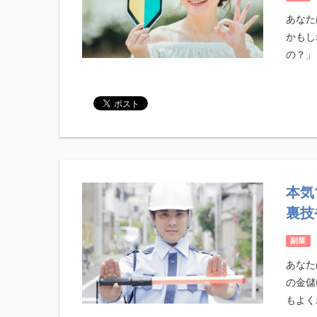
あなた
かもし
の？」と
本気
裏技
副業
あなた
の金儲
もよくわ