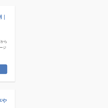
例｜
どから
ージ
本や