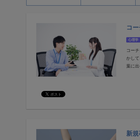
コー
心理学
コーチ
かして
葉に出会
新規