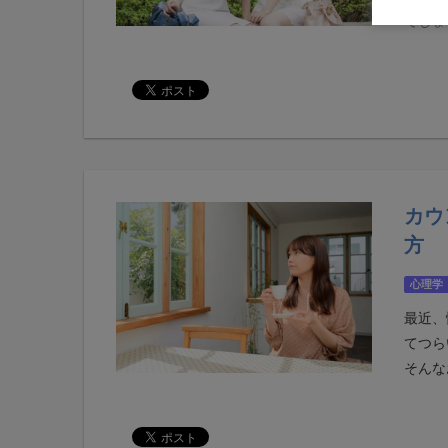
でしょう
カウ
方
心理学
最近、
てつら
そんなお