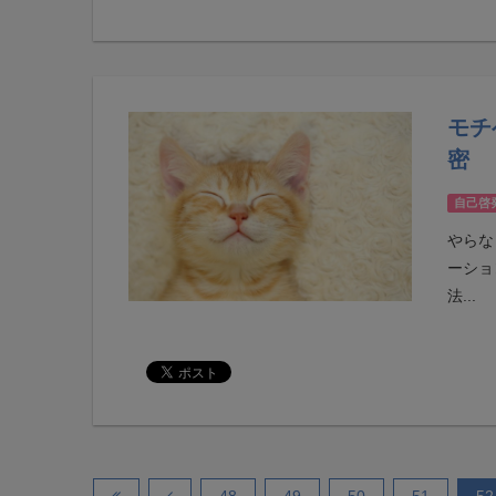
モチ
密
自己啓
やらな
ーショ
法...