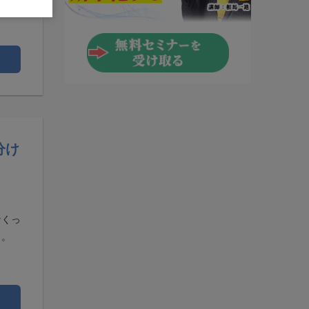
分け
なくっ
・。