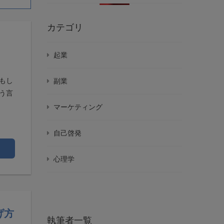
カテゴリ
起業
もし
副業
う言
マーケティング
自己啓発
心理学
げ方
執筆者一覧