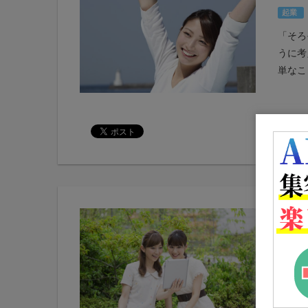
起業
「そろ
うに考
単なこと
コン
法
副業
あなた
けば、