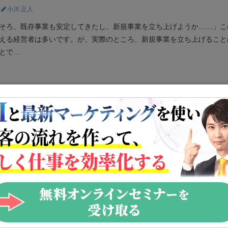
小川 正人
そろ、既存事業も安定してきたし、新規事業を立ち上げようか……」こ
える経営者は多いです。が、実際のところ、新規事業を立ち上げること
で...
続きを読む
サルタントが教える、失敗しないサイドビジネス
相馬 一進
がもし、「サイドビジネスをすることで、副収入を得たい。そして上手
いつかは起業をしたい」と思っているとしたら、この記事は非常に役に