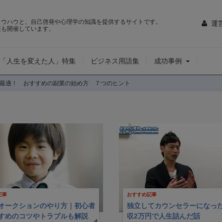
ノウハウと、自己啓発や心理学の知識を提供するサイトです。
運
座も開催しています。
「人生を変えた人」特集
ビジネス用語集
成功事例
最適！ おすすめの副業の始め方 ７つのヒント
記事
おすすめ記事
オークションのやり方｜初心者
独立してカウンセラーになっ
すめのコツやトラブルも解説
収2万円で人生詰ん