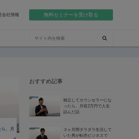
営会社情報
無料セミナーを受け取る
おすすめ記事
独立してカウンセラーにな
ったら、月収2万円で人生
詰んだ話
たら、月
３ヶ月間ダラダラ生活して
だ話
いた男が転売ビジネスで