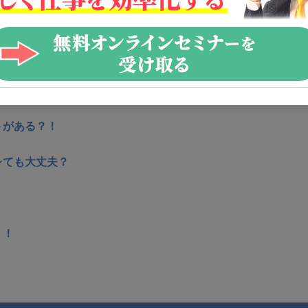
ておこう
？
って変わる
トがある？！
レても大丈夫？
！！