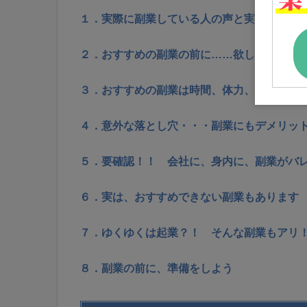
１．実際に副業している人の声と実態を知っ
２．おすすめの副業の前に……欲しい金額は
３．おすすめの副業は時間、体力、気力によ
４．意外な落とし穴・・・副業にもデメリッ
５．要確認！！ 会社に、身内に、副業がバ
６．実は、おすすめできない副業もあります
７．ゆくゆくは起業？！ そんな副業もアリ
８．副業の前に、準備をしよう