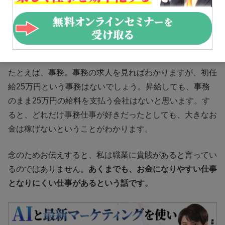
お金になりにくいというのもイメージがわかないかもしれ
ません。先述した花屋のように、
あまりお金が動かない仕
事
だと言えます。何を扱っている仕事なのかのほかにも、
どんな仕事内容なのかも関係します。
たとえば、事務。事務の求人を見ればわかりますが、初任
給25万円という事務はないでしょう。昇給しても、事務
のまま25万円の給料を支払う会社はないと思います。す
ると、どれだけ事務仕事が好きだったとしても、大きなお
金は稼げないということがわかります。
念のためお伝えすると、私は職業に貴賎があると言ってい
るのではありません。
あくまでも、お金になりやすい仕事
となりにくい仕事があるという話です。