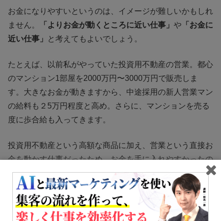
お金になりやすいというのは、イメージが難しいかもしれ
ません。
「よりお金が動くところに近い仕事」
や
「お金に
近い仕事」
と考えてもよいでしょう。
たとえば、以前私がやっていた投資用不動産の営業。都心
のマンション1部屋を2000万円〜3000万円で販売しま
す。大きなお金が動きますから、中途採用の新人営業マン
の給料も２5万円程度と高め。さらに、マンションを売る
度に歩合給も入ってきます。
投資用不動産という高額な商品に加え、営業という直接お
金を動かす仕事だったため、お金を手に入れやすかったの
です。
おすすめできない人：好きなことがお金になりにくい人