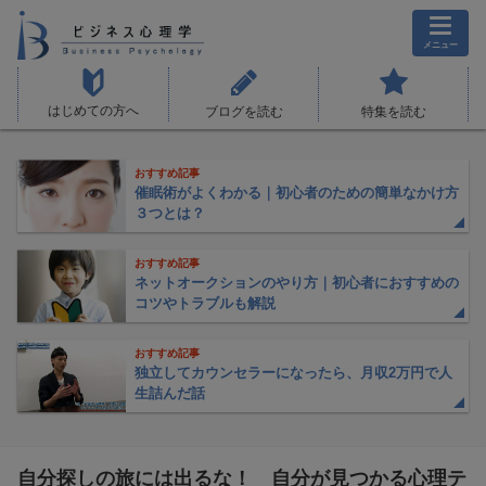
メニュー
はじめての方へ
ブログを読む
特集を読む
おすすめ記事
催眠術がよくわかる｜初心者のための簡単なかけ方
３つとは？
おすすめ記事
ネットオークションのやり方｜初心者におすすめの
コツやトラブルも解説
おすすめ記事
独立してカウンセラーになったら、月収2万円で人
生詰んだ話
自分探しの旅には出るな！ 自分が見つかる心理テ