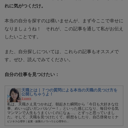
れに気がつくだけ。
本当の自分を探すのは構いませんが、まず今ここで幸せに
なりましょうね！ それが、この記事を通して私がお伝え
したいことです。
また、自分探しについては、これらの記事もオススメで
す。ぜひ、読んでみてください。
自分の仕事を見つけたい：
天職とは｜７つの質問による本当の天職の見つけ方を
公開しちゃうよ！
2 users
私は、天職さえ見つかれば、朝起きた瞬間から「今日も大好きな仕
事、めいっぱいガンバルゾー！」といった感じになり、毎日やる気
マンマンで人生もうまくいくのになぁ…、とずっと思っていまし
た。そして、天職を見つけたくて、瞑想をしたり、自己啓発セミナ
ーに参加し...
ビジネス心理学｜起業・副業のノウハウと心理学の...