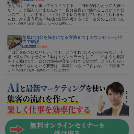
あなたは「自分が嫌いでイライラする」「自分がほんとうに大嫌い
だ！！」と悩んでいませんか？ 自分自身とは離れることができな
いので、もしかすると、いつもストレスを感じているかもしれませ
んね。かく言う私も一時期は自殺を考えるほど、自分のことがほん
とうに...
ビジネス心理学｜起業・副業のノウハウと心理学の...
簡単に自分を好きになる方法８つ｜カウンセラーが全
力で解説
18 shares
5 users
「自分を好きになりたい。でも、どうすればいいかわからない」と
思い悩んでいませんか？私はカウンセラーとして、このような相談
をよく受けます。自分の性格や容姿が好きになれず、どうしたらい
いかわからないという状態は、非常につらいですよね。この記事で
は、そ...
ビジネス心理学｜起業・副業のノウハウと心理学の...