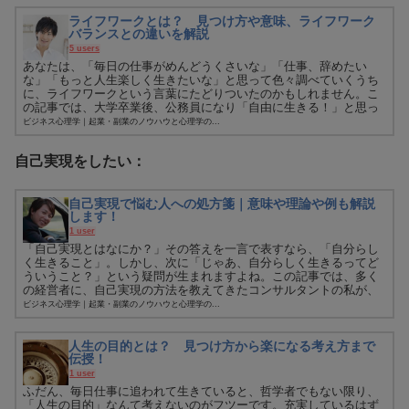
ライフワークとは？ 見つけ方や意味、ライフワーク
バランスとの違いを解説
5 users
あなたは、「毎日の仕事がめんどうくさいな」「仕事、辞めたい
な」「もっと人生楽しく生きたいな」と思って色々調べていくうち
に、ライフワークという言葉にたどりついたのかもしれません。こ
の記事では、大学卒業後、公務員になり「自由に生きる！」と思っ
て独立し...
ビジネス心理学｜起業・副業のノウハウと心理学の...
自己実現をしたい：
自己実現で悩む人への処方箋｜意味や理論や例も解説
します！
1 user
「自己実現とはなにか？」その答えを一言で表すなら、「自分らし
く生きること」。しかし、次に「じゃあ、自分らしく生きるってど
ういうこと？」という疑問が生まれますよね。この記事では、多く
の経営者に、自己実現の方法を教えてきたコンサルタントの私が、
自己実...
ビジネス心理学｜起業・副業のノウハウと心理学の...
人生の目的とは？ 見つけ方から楽になる考え方まで
伝授！
1 user
ふだん、毎日仕事に追われて生きていると、哲学者でもない限り、
「人生の目的」なんて考えないのがフツーです。充実しているはず