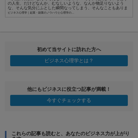
の人生、だけどなんか、むなしいような、なんか物足りないよう
な、そんな気分にふとした瞬間なってしまう、そんなこともありま
すよね。...
ビジネス心理学｜起業・副業のノウハウと心理学の...
初めて当サイトに訪れた方へ
ビジネス心理学とは？
他にもビジネスに役立つ記事が満載！
今すぐチェックする
これらの記事も読むと、あなたのビジネス力が上がり