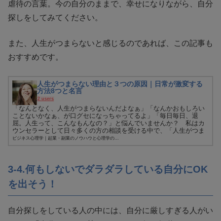
虐待の言葉。今の自分のままで、幸せになりながら、自分
探しをしてみてください。
また、人生がつまらないと感じるのであれば、この記事も
おすすめです。
人生がつまらない理由と３つの原因｜日常が激変する
方法8つと名言
2 users
「なんとなく、人生がつまらないんだよなぁ」「なんかおもしろい
ことないかなぁ、が口グセになっちゃってるよ」「毎日毎日、退
屈。人生って、こんなもんなの？」と悩んでいませんか？ 私はカ
ウンセラーとして日々多くの方の相談を受ける中で、「人生がつま
らない」...
ビジネス心理学｜起業・副業のノウハウと心理学の...
3-4.何もしないでダラダラしている自分にOK
を出そう！
自分探しをしている人の中には、自分に厳しすぎる人がい