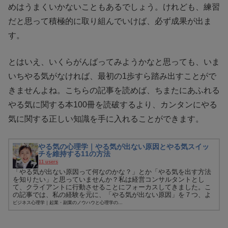
めはうまくいかないこともあるでしょう。けれども、練習
だと思って積極的に取り組んでいけば、必ず成果が出ま
す。
とはいえ、いくらがんばってみようかなと思っても、いま
いちやる気がなければ、最初の1歩すら踏み出すことがで
きませんよね。こちらの記事を読めば、ちまたにあふれる
やる気に関する本100冊を読破するより、カンタンにやる
気に関する正しい知識を手に入れることができます。
やる気の心理学｜やる気が出ない原因とやる気スイッ
チを維持する11の方法
11 users
「やる気が出ない原因って何なのかな？」とか「やる気を出す方法
を知りたい」と思っていませんか？私は経営コンサルタントとし
て、クライアントに行動させることにフォーカスしてきました。こ
の記事では、私の経験を元に、「やる気が出ない原因」を７つ、よ
くある順...
ビジネス心理学｜起業・副業のノウハウと心理学の...