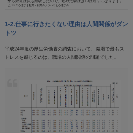
から派遣社員も経験したので、勤めた会社は10社近くになります。
今の...
ビジネス心理学｜起業・副業のノウハウと心理学の...
1-2.仕事に行きたくない理由は人間関係がダン
トツ
平成24年度の厚生労働省の調査において、職場で最もス
トレスを感じるのは、職場の人間関係の問題でした。