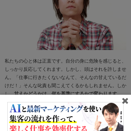
私たちの心と体は正直です。自分の身に危険を感じると、
しっかり反応してくれます。しかし、頭はそれを許しませ
ん。「仕事に行きたくないなんて、そんなの甘えているだ
けだ！」そんな叱責も聞こえてくるかもしれません。しか
し、
甘えかどうかは、何を基準にするかで変わります。
たとえば、職場の雰囲気が、どんな困難にも立ち向かう集
団であるという中にいたら、少しの落ち込みでさえ、甘え
だ！と思うでしょう。でも、落ち込んだときはとことん落