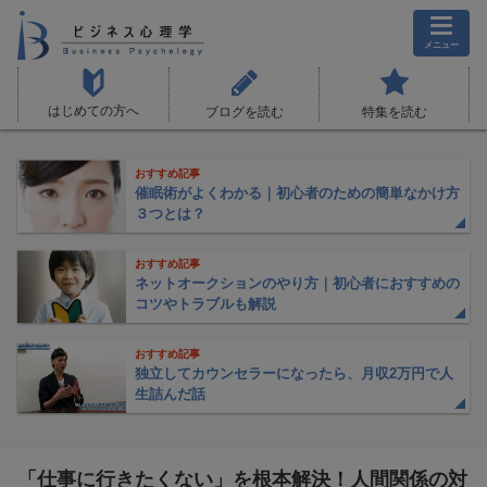
メニュー
はじめての方へ
ブログを読む
特集を読む
おすすめ記事
催眠術がよくわかる｜初心者のための簡単なかけ方
３つとは？
おすすめ記事
ネットオークションのやり方｜初心者におすすめの
コツやトラブルも解説
おすすめ記事
独立してカウンセラーになったら、月収2万円で人
生詰んだ話
「仕事に行きたくない」を根本解決！人間関係の対