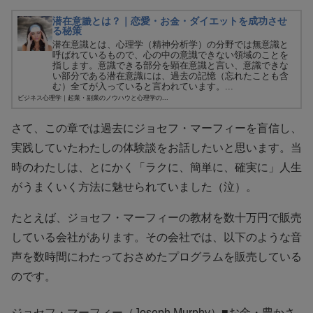
潜在意識とは？｜恋愛・お金・ダイエットを成功させ
る秘策
潜在意識とは、心理学（精神分析学）の分野では無意識と
呼ばれているもので、心の中の意識できない領域のことを
指します。意識できる部分を顕在意識と言い、意識できな
い部分である潜在意識には、過去の記憶（忘れたことも含
む）全てが入っていると言われています。...
ビジネス心理学｜起業・副業のノウハウと心理学の...
さて、この章では過去にジョセフ・マーフィーを盲信し、
実践していたわたしの体験談をお話したいと思います。当
時のわたしは、とにかく「ラクに、簡単に、確実に」人生
がうまくいく方法に魅せられていました（泣）。
たとえば、ジョセフ・マーフィーの教材を数十万円で販売
している会社があります。その会社では、以下のような音
声を数時間にわたっておさめたプログラムを販売している
のです。
ジョセフ・マーフィー（Joseph Murphy）■お金・豊かさ