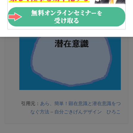
引用元：
あら、簡単！顕在意識と潜在意識をつ
なぐ方法 – 自分ごきげんデザイン ひろこ