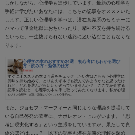
しかしながら、心理学も進歩しています。最新の心理学を
手軽に学びたいあなたには、こちらの記事をオススメいた
します。正しい心理学を学べば、潜在意識系のセミナーに
ハマって借金地獄におちいったり、精神不安を持ち続ける
といった、一生抜けられない迷路に迷い込むこともなくな
ります。
心理学の本のおすすめ24選｜初心者にもわかる選び
方・読み方・勉強の仕方
6 users
すぐにオススメの本２４選をチェックしたい方はこちら >心理学に
興味を持ち始めて、とりあえず本でも読んでみようかなと思ったけ
れど、どれを選んだらいいか迷っていませんか？ ここで紹介する
記事を読むと、心理学の本を手に取ってみたくなります。私が心理
学の...
ビジネス心理学｜起業・副業のノウハウと心理学の...
また、ジョセフ・マーフィーと同じような理論を提唱して
いる自己啓発の著者に、ナポレオン・ヒルがいます。「思
考は現実化する」という主張をしていますが、果たして真
偽のほどは……？ 以下の記事も潜在意識の理解を深め