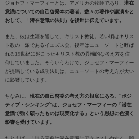
ジョセフ・マーフィーとは、アメリカの牧師であり、
潜在
意識についての自己啓発本の著者。数々の著作や講演をと
おして、「潜在意識の法則」を後世に伝えています。
また、彼は生涯を通して、キリスト教徒。若い頃はキリス
ト教の一派であるイエズス会、後年はニューソートと呼ば
れる19世紀に起こったキリスト教の異端的な考え方を信
仰していました。そういうわけで、ジョセフ・マーフィー
が提唱している成功法則は、ニューソートの考え方が大い
に影響しています。
ちなみに、
現在の自己啓発の考え方の根底にある、“ポジ
ティブ・シンキング”は、ジョセフ・マーフィーの「潜在
意識で強く願ったものは現実化する」という思想に色濃く
影響を受けています。
たとえば、「眠る直前は潜在意識にアクセスしやすく、願