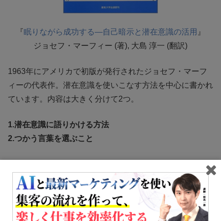
『
眠りながら成功する―自己暗示と潜在意識の活用
』
ジョセフ・マーフィー (著), 大島 淳一 (翻訳)
1963年にアメリカで初版が発行されたジョセフ・マーフ
ィーの代表作。潜在意識を使いこなす方法を中心に書かれ
ています。内容は大きく分けて2つ。
1.潜在意識に語りかける方法
2.つかう言葉を選ぶこと
では、そもそも潜在意識とは何でしょうか……？