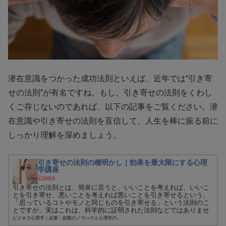
潜在意識をつかった成功法則といえば、近年では“引き寄
せの法則”が有名ですね。もし、引き寄せの法則をくわし
くご存じないのであれば、以下の記事をご覧ください。潜
在意識や引き寄せの法則を盲信して、人生を棒に振る前に
しっかり理解を深めましょう。
引き寄せの法則の種明かし｜効果を最大限にする心理
学講座
7 users
引き寄せの法則とは、簡単に言うと、いいことを考えれば、いいこ
とを引き寄せ、悪いことを考えれば悪いことを引き寄せるという、
「思っているコトやモノと同じものを引き寄せる」という法則のこ
とですが、実はこれは、科学的に証明された法則などではありませ
ん。あ...
ビジネス心理学｜起業・副業のノウハウと心理学の...