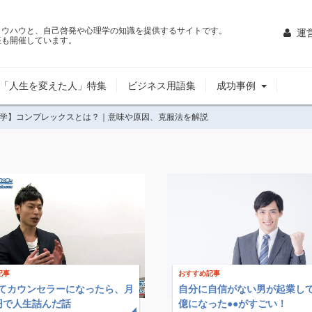
ノウハウと、自己啓発や心理学の知識を提供するサイトです。
運
座も開催しています。
「人生を変えた人」特集
ビジネス用語集
成功事例
学】コンプレックスとは？｜意味や原因、克服法を解説
記事
おすすめ記事
てカウンセラーになったら、月
自分に自信がない男が起業して
万円で人生詰んだ話
億になった●●がすごい！