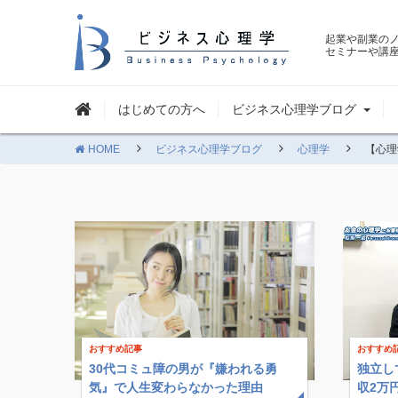
起業や副業の
セミナーや講
はじめての方へ
ビジネス心理学ブログ
HOME
ビジネス心理学ブログ
心理学
【心理
おすすめ記事
おすすめ
30代コミュ障の男が『嫌われる勇
独立し
気』で人生変わらなかった理由
収2