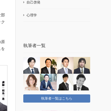
自己啓発
な部
心理学
ック
の原
執筆者一覧
スを
執筆者一覧はこちら