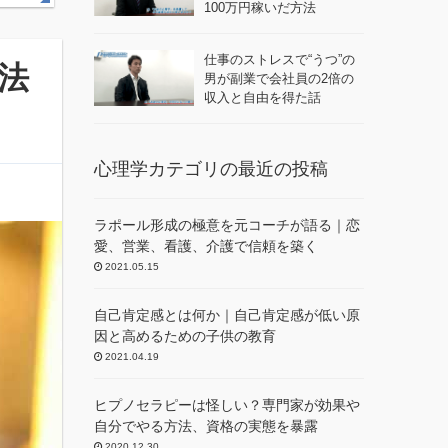
100万円稼いだ方法
仕事のストレスで“うつ”の
法
男が副業で会社員の2倍の
収入と自由を得た話
心理学カテゴリの最近の投稿
ラポール形成の極意を元コーチが語る｜恋
愛、営業、看護、介護で信頼を築く
2021.05.15
自己肯定感とは何か｜自己肯定感が低い原
因と高めるための子供の教育
2021.04.19
ヒプノセラピーは怪しい？専門家が効果や
自分でやる方法、資格の実態を暴露
2020.12.30