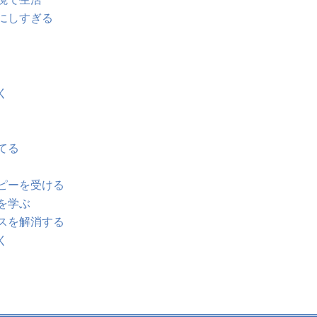
気にしすぎる
く
てる
ラピーを受ける
を学ぶ
クスを解消する
く