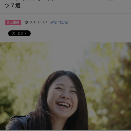
ツ７選
2015.05.07
箭内宏紀
自己啓発