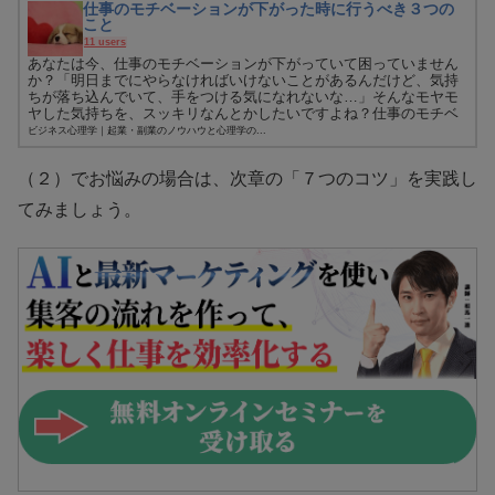
仕事のモチベーションが下がった時に行うべき３つの
こと
11 users
あなたは今、仕事のモチベーションが下がっていて困っていません
か？「明日までにやらなければいけないことがあるんだけど、気持
ちが落ち込んでいて、手をつける気になれないな…」そんなモヤモ
ヤした気持ちを、スッキリなんとかしたいですよね？仕事のモチベ
ーション...
ビジネス心理学｜起業・副業のノウハウと心理学の...
（２）でお悩みの場合は、次章の「７つのコツ」を実践し
てみましょう。