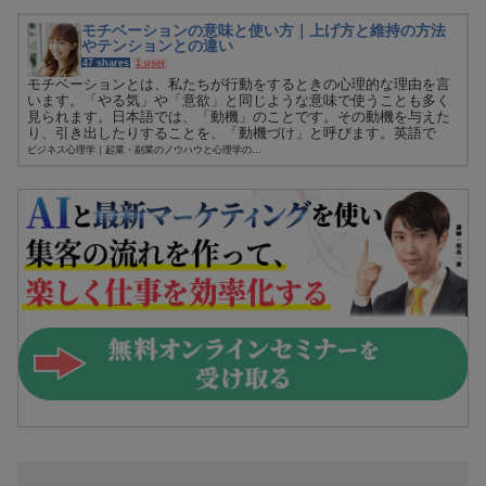
モチベーションの意味と使い方｜上げ方と維持の方法
やテンションとの違い
47 shares
1 user
モチベーションとは、私たちが行動をするときの心理的な理由を言
います。「やる気」や「意欲」と同じような意味で使うことも多く
見られます。日本語では、「動機」のことです。その動機を与えた
り、引き出したりすることを、「動機づけ」と呼びます。英語で
は、「mot...
ビジネス心理学｜起業・副業のノウハウと心理学の...