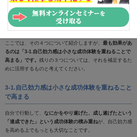
バンデューラ博士たちは、どのようにして自己効力感が育
まれるかについても、さまざまな研究をおこないました。
その結果、自己効力感に影響するものとして４つのことを
挙げています。
ここでは、その４つについて紹介しますが、
最も効果があ
るのは「3-1.自己効力感は小さな成功体験を重ねることで
高まる」です。
残りの３つについては、それを補足するた
めに活用するものと考えてください。
3-1.自己効力感は小さな成功体験を重ねること
で高まる
自分で行動して、
なにかをやり遂げた、成し遂げたという
「達成できた」という成功体験の積み重ね
が、自己効力感
を高める上でもっとも大切なことです。