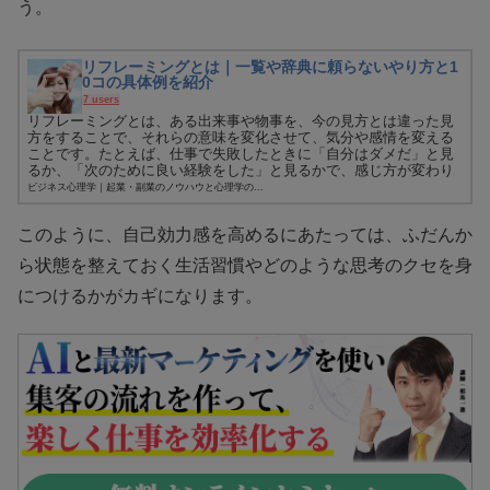
う。
リフレーミングとは｜一覧や辞典に頼らないやり方と1
0コの具体例を紹介
7 users
リフレーミングとは、ある出来事や物事を、今の見方とは違った見
方をすることで、それらの意味を変化させて、気分や感情を変える
ことです。たとえば、仕事で失敗したときに「自分はダメだ」と見
るか、「次のために良い経験をした」と見るかで、感じ方が変わり
ます。...
ビジネス心理学｜起業・副業のノウハウと心理学の...
このように、自己効力感を高めるにあたっては、ふだんか
ら状態を整えておく生活習慣やどのような思考のクセを身
につけるかがカギになります。