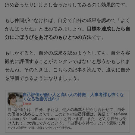
ほめ合ったりはげまし合ったりしてみるのも効果的です。
もし仲間がいなければ、自分で自分の成果を認めて「よく
がんばったね」とほめてみましょう。
目標を達成したら自
分にごほうびをあげるのもひとつの方法
です。
もしかすると、自分の成果を認めようとしても、自分を客
観的に評価することがカンタンではないと思うかもしれま
せんね。そのときは、こちらの記事を読んで、適切に自分
を評価できるようになりましょう。
自己評価が低い人と高い人の特徴｜人事考課も怖くな
くなる改善方法6つ
1 user
自己評価とは、自分、または、他人の基準と照らし合わせて、自分
の価値を決めることです。このときの自己評価は、英語で「self-eva
luation」や「self-assessment」と言います。また、どんな自分も受
け入れて、大切にできるという、「自尊心を持つ」という意味で用
い...
ビジネス心理学｜起業・副業のノウハウと心理学の...