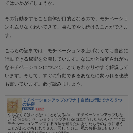
てはいかがでしょうか。
その行動をすること自体が目的となるので、モチベーショ
ンもムリなくわいてきて、喜んでやり続けることができま
す。
こちらの記事では、モチベーションを上げなくても自然に
行動できる秘密を公開しています。なにかと誤解されがち
なモチベーションについて、とてもわかりやすく解説して
います。そして、すぐに行動できるあなたに変われる秘訣
も書いています。必ず読みましょう。
モチベーションアップのワナ｜自然に行動できる５つ
の秘密
4 shares
1 user
やらなくてはいけないことがあるのに、モチベーションアップしな
い 部下にモチベーションアップさせるにはどうしたらいい？ すぐに
モチベーションアップする方法を知りたいあなたもそのように思う
ことがあるかもしれません。同じように、私のお客様にもモチベ
ー...
ビジネス心理学｜起業・副業のノウハウと心理学の...