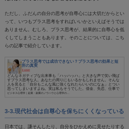
ただし、ふだんの自分の思考が自尊心には大切だからとい
って、いつもプラス思考をすればいいかといえばそうでは
ありません。むしろ、プラス思考が、結果的に自尊心を低
くしてしまうこともあります。そのことについては、こち
らの記事で紹介しています。
プラス思考では成功できない？プラス思考の効果と短
所の真実
1 user
どんなネガティブな出来事も「ハッハッハ」と大きな声で笑い飛ば
すプラス思考な人。あなたの周りにもいるかもしれません。そんな
人を見ると「自分もこんな風に強くなれたらいいのになぁ」とつい
思ってしまいますよね。実は私もそうでした。借金、失恋、仕事で
の大失...
ビジネス心理学｜起業・副業のノウハウと心理学の...
3-3.現代社会は自尊心を保ちにくくなっている
日本では、謙そんしたり、自分をひかえめに見せたりする