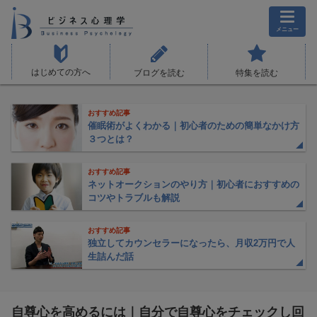
メニュー
はじめての方へ
ブログを読む
特集を読む
おすすめ記事
催眠術がよくわかる｜初心者のための簡単なかけ方
３つとは？
おすすめ記事
ネットオークションのやり方｜初心者におすすめの
コツやトラブルも解説
おすすめ記事
独立してカウンセラーになったら、月収2万円で人
生詰んだ話
自尊心を高めるには｜自分で自尊心をチェックし回