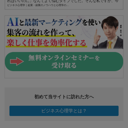
ればいいのに」なんてよく悩むタイプでした。そんな私ですが、今
ふりか...
ビジネス心理学｜起業・副業のノウハウと心理学の...
初めて当サイトに訪れた方へ
ビジネス心理学とは？