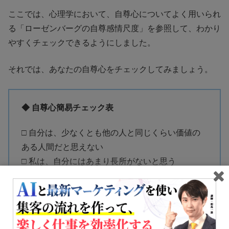
ここでは、心理学において、自尊心についてよく用いられ
る「ローゼンバーグの自尊感情尺度」を参照して、わかり
やすくチェックできるようにしました。
それでは、あなたの自尊心をチェックしてみましょう。
◆ 自尊心簡易チェック表
□ 自分は、少なくとも他の人と同じくらい価値の
ある人間だと思えない
□ 私は、自分にはあまり長所がないと思う
□ 自分を失敗者だと感じることが多い
□ なにをしても、たいていは人と同じ程度にはう
まくできると思えない
□ 私には自慢できるようなものがほとんどない