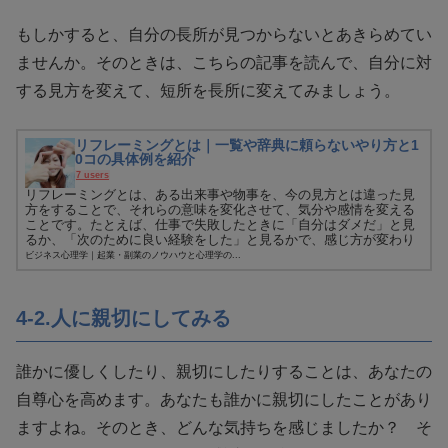
もしかすると、自分の長所が見つからないとあきらめてい
ませんか。そのときは、こちらの記事を読んで、自分に対
する見方を変えて、短所を長所に変えてみましょう。
リフレーミングとは｜一覧や辞典に頼らないやり方と1
0コの具体例を紹介
7 users
リフレーミングとは、ある出来事や物事を、今の見方とは違った見
方をすることで、それらの意味を変化させて、気分や感情を変える
ことです。たとえば、仕事で失敗したときに「自分はダメだ」と見
るか、「次のために良い経験をした」と見るかで、感じ方が変わり
ます。...
ビジネス心理学｜起業・副業のノウハウと心理学の...
4-2.人に親切にしてみる
誰かに優しくしたり、親切にしたりすることは、あなたの
自尊心を高めます。あなたも誰かに親切にしたことがあり
ますよね。そのとき、どんな気持ちを感じましたか？ そ