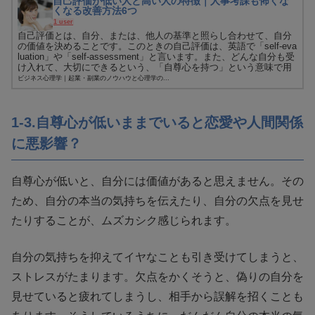
自己評価が低い人と高い人の特徴｜人事考課も怖くな
くなる改善方法6つ
1 user
自己評価とは、自分、または、他人の基準と照らし合わせて、自分
の価値を決めることです。このときの自己評価は、英語で「self-eva
luation」や「self-assessment」と言います。また、どんな自分も受
け入れて、大切にできるという、「自尊心を持つ」という意味で用
い...
ビジネス心理学｜起業・副業のノウハウと心理学の...
1-3.自尊心が低いままでいると恋愛や人間関係
に悪影響？
自尊心が低いと、自分には価値があると思えません。その
ため、自分の本当の気持ちを伝えたり、自分の欠点を見せ
たりすることが、ムズカシク感じられます。
自分の気持ちを抑えてイヤなことも引き受けてしまうと、
ストレスがたまります。欠点をかくそうと、偽りの自分を
見せていると疲れてしまうし、相手から誤解を招くことも